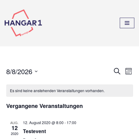
Zum
Inhalt
springen
8/8/2026
Verans
Ver
Suche
Monat
Datum
Ans
Suche
wählen.
Es sind keine anstehenden Veranstaltungen vorhanden.
Nav
und
Ansich
Vergangene Veranstaltungen
Naviga
12. August 2020 @ 8:00
-
17:00
AUG.
12
Testevent
2020