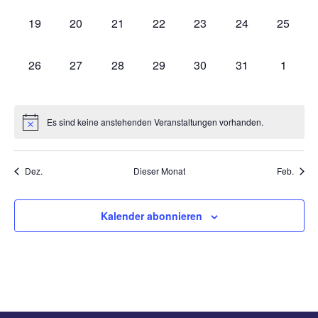
0
0
0
0
0
0
0
19
20
21
22
23
24
25
Veranstaltungen,
Veranstaltungen,
Veranstaltungen,
Veranstaltungen,
Veranstaltungen,
Veranstaltungen
Veranst
0
0
0
0
0
0
0
26
27
28
29
30
31
1
Veranstaltungen,
Veranstaltungen,
Veranstaltungen,
Veranstaltungen,
Veranstaltungen,
Veranstaltungen
Veranst
Es sind keine anstehenden Veranstaltungen vorhanden.
Dez.
Dieser Monat
Feb.
Kalender abonnieren